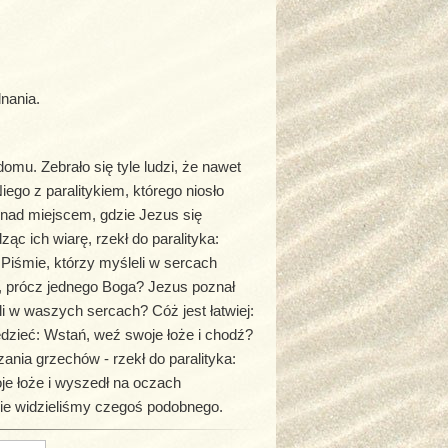
nania.
mu. Zebrało się tyle ludzi, że nawet
iego z paralitykiem, którego niosło
 nad miejscem, gdzie Jezus się
ząc ich wiarę, rzekł do paralityka:
 Piśmie, którzy myśleli w sercach
 prócz jednego Boga? Jezus poznał
i w waszych sercach? Cóż jest łatwiej:
edzieć: Wstań, weź swoje łoże i chodź?
ania grzechów - rzekł do paralityka:
je łoże i wyszedł na oczach
nie widzieliśmy czegoś podobnego.