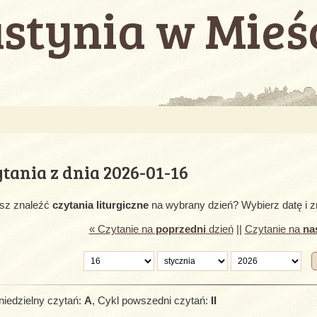
stynia w Mieś
tania z dnia 2026-01-16
sz znaleźć
czytania liturgiczne
na wybrany dzień? Wybierz datę i 
« Czytanie na
poprzedni
dzień
||
Czytanie na
na
niedzielny czytań:
A
, Cykl powszedni czytań:
II