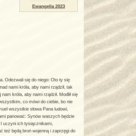
Ewangelia 2023
. Odezwali się do niego: Oto ty się
nad nami króla, aby nami rządził, tak
 nam króla, aby nami rządził. Modlił się
szystkim, co mówi do ciebie, bo nie
amuel wszystkie słowa Pana ludowi,
d wami panować: Synów waszych będzie
I uczyni ich tysiącznikami,
ać też będą broń wojenną i zaprzęgi do