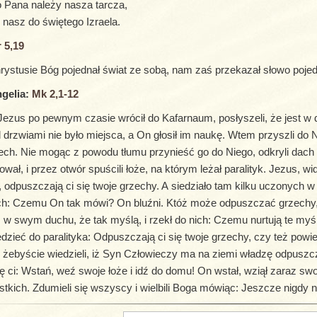
 Pana należy nasza tarcza,
l nasz do świętego Izraela.
 5,19
ystusie Bóg pojednał świat ze sobą, nam zaś przekazał słowo pojed
gelia:
Mk 2,1-12
ezus po pewnym czasie wrócił do Kafarnaum, posłyszeli, że jest w do
 drzwiami nie było miejsca, a On głosił im naukę. Wtem przyszli do N
ech. Nie mogąc z powodu tłumu przynieść go do Niego, odkryli dach
ował, i przez otwór spuścili łoże, na którym leżał paralityk. Jezus, wid
 odpuszczają ci się twoje grzechy. A siedziało tam kilku uczonych w
h: Czemu On tak mówi? On bluźni. Któż może odpuszczać grzechy,
 w swym duchu, że tak myślą, i rzekł do nich: Czemu nurtują te myśl
dzieć do paralityka: Odpuszczają ci się twoje grzechy, czy też powi
 żebyście wiedzieli, iż Syn Człowieczy ma na ziemi władzę odpuszcz
 ci: Wstań, weź swoje łoże i idź do domu! On wstał, wziął zaraz swo
tkich. Zdumieli się wszyscy i wielbili Boga mówiąc: Jeszcze nigdy 