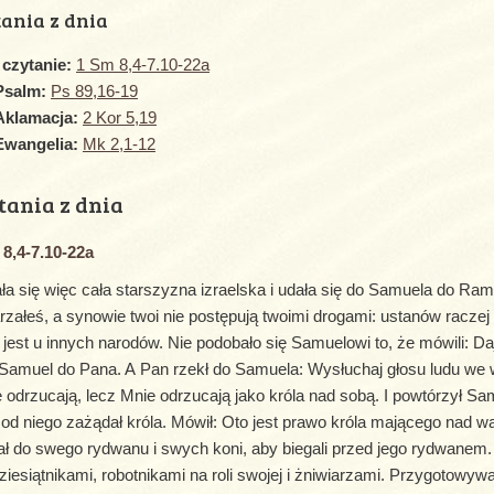
ania z dnia
I czytanie:
1 Sm 8,4-7.10-22a
Psalm:
Ps 89,16-19
Aklamacja:
2 Kor 5,19
Ewangelia:
Mk 2,1-12
tania z dnia
8,4-7.10-22a
ła się więc cała starszyzna izraelska i udała się do Samuela do Rama
rzałeś, a synowie twoi nie postępują twoimi drogami: ustanów raczej 
o jest u innych narodów. Nie podobało się Samuelowi to, że mówili: Daj
Samuel do Pana. A Pan rzekł do Samuela: Wysłuchaj głosu ludu we w
e odrzucają, lecz Mnie odrzucają jako króla nad sobą. I powtórzył S
 od niego zażądał króla. Mówił: Oto jest prawo króla mającego na
ał do swego rydwanu i swych koni, aby biegali przed jego rydwanem. 
ziesiątnikami, robotnikami na roli swojej i żniwiarzami. Przygotowyw