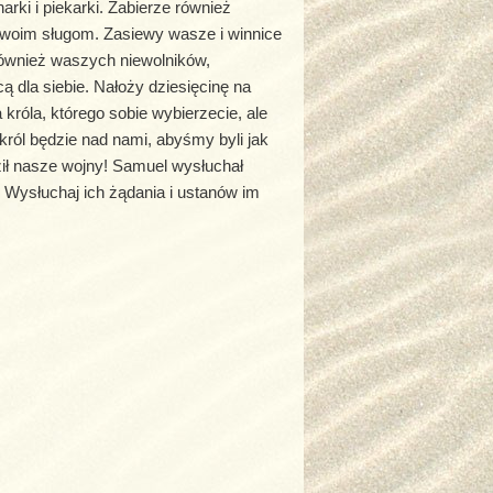
ki i piekarki. Zabierze również
 swoim sługom. Zasiewy wasze i winnice
ównież waszych niewolników,
ą dla siebie. Nałoży dziesięcinę na
króla, którego sobie wybierzecie, ale
król będzie nad nami, abyśmy byli jak
ził nasze wojny! Samuel wysłuchał
 Wysłuchaj ich żądania i ustanów im