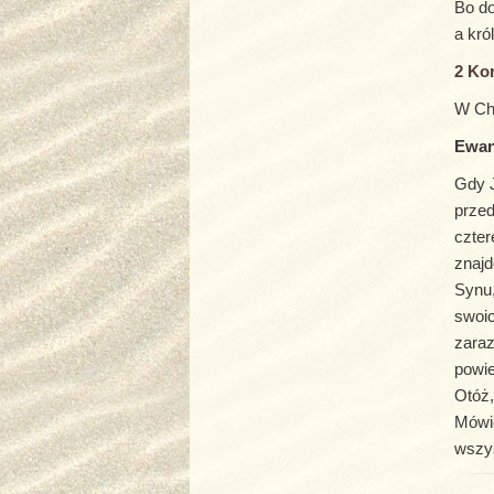
Bo do
a kró
2 Kor
W Chr
Ewan
Gdy J
przed
czter
znajd
Synu,
swoic
zaraz
powie
Otóż,
Mówię
wszys