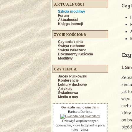
AKTUALNOŚCI
Czyt
Szkoła modlitwy
Forum
Aktualności
Księga intencji
ŻYCIE KOŚCIOŁA
Czytania z dnia
Święta ruchome
Święta nakazane
Czy
Dokumenty Kościoła
Modlitwy
1 Sm 
CZYTELNIA
Jacek Pulikowski
Zebra
Konferencje
zesta
Lektury duchowe
Artykuły
jak t
Świadectwa
Media o nas
więc 
ciebi
Gwiazda nad gwiazdami
Barbara Derlicka
który
on br
Dziewięć współczesnych
opowiadań, które łączy jedna pora
pięćd
roku - zima.