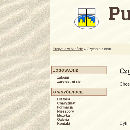
Pu
Pustynia w Mieście
» Czytania z dnia
Czy
LOGOWANIE
zaloguj
zarejestruj się
Chce
O WSPÓLNOCIE
Historia
Charyzmat
Formacja
Nieszpory
Muzyka
Galeria
Cykl 
Kontakt