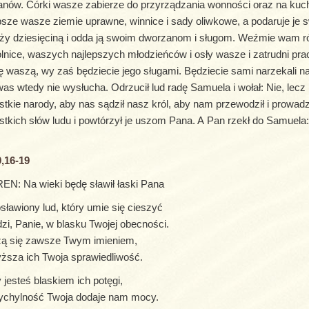
nów. Córki wasze zabierze do przyrządzania wonności oraz na kuchar
psze wasze ziemie uprawne, winnice i sady oliwkowe, a podaruje je
ży dziesięciną i odda ją swoim dworzanom i sługom. Weźmie wam r
lnice, waszych najlepszych młodzieńców i osły wasze i zatrudni prac
ę waszą, wy zaś będziecie jego sługami. Będziecie sami narzekali na 
as wtedy nie wysłucha. Odrzucił lud radę Samuela i wołał: Nie, lecz 
tkie narody, aby nas sądził nasz król, aby nam przewodził i prowad
tkich słów ludu i powtórzył je uszom Pana. A Pan rzekł do Samuela:
,16-19
N: Na wieki będę sławił łaski Pana
sławiony lud, który umie się cieszyć
dzi, Panie, w blasku Twojej obecności.
zą się zawsze Twym imieniem,
sza ich Twoja sprawiedliwość.
 jesteś blaskiem ich potęgi,
ychylność Twoja dodaje nam mocy.