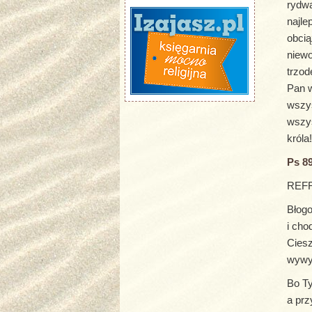
rydwa
najle
obcią
niewo
trzod
Pan w
wszys
wszys
króla!
Ps 89
REFRE
Błogo
i cho
Cies
wywyż
Bo Ty
a prz