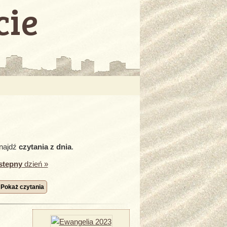
cie
znajdź
czytania z dnia
.
stepny
dzień »