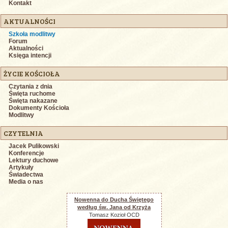
Kontakt
AKTUALNOŚCI
Szkoła modlitwy
Forum
Aktualności
Księga intencji
ŻYCIE KOŚCIOŁA
Czytania z dnia
Święta ruchome
Święta nakazane
Dokumenty Kościoła
Modlitwy
CZYTELNIA
Jacek Pulikowski
Konferencje
Lektury duchowe
Artykuły
Świadectwa
Media o nas
Nowenna do Ducha Świętego
według św. Jana od Krzyża
Tomasz Kozioł OCD