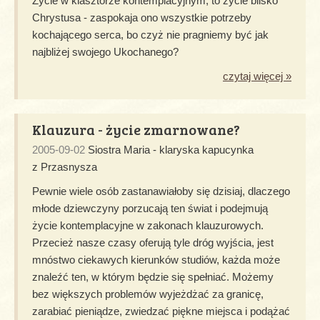
Życie w klasztorze kontemplacyjnym, to życie blisko
Chrystusa - zaspokaja ono wszystkie potrzeby
kochającego serca, bo czyż nie pragniemy być jak
najbliżej swojego Ukochanego?
czytaj więcej »
Klauzura - życie zmarnowane?
2005-09-02
Siostra Maria - klaryska kapucynka
z Przasnysza
Pewnie wiele osób zastanawiałoby się dzisiaj, dlaczego
młode dziewczyny porzucają ten świat i podejmują
życie kontemplacyjne w zakonach klauzurowych.
Przecież nasze czasy oferują tyle dróg wyjścia, jest
mnóstwo ciekawych kierunków studiów, każda może
znaleźć ten, w którym będzie się spełniać. Możemy
bez większych problemów wyjeżdżać za granicę,
zarabiać pieniądze, zwiedzać piękne miejsca i podążać