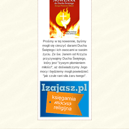
Prośmy w tej nowennie, byśmy
mogli się cieszyć darami Ducha
Świętego i ich owocami w swoim
życiu. Ze św. Janem od Krzyża
przyzywajmy Ducha Świętego,
który jest "żywym płomieniem
miłości", aż doświadczymy Jego
mocy i będziemy mogli powiedzieć:
"jak czule rani siła żaru twego".