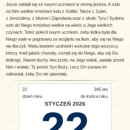
Jezus oddalił się ze swymi uczniami w stronę jeziora. A szło
za Nim wielkie mnóstwo ludu z Galilei. Także z Judei,
z Jerozolimy, z Idumei i Zajordania oraz z okolic Tyru i Sydonu
szło do Niego mnóstwo wielkie na wieść o Jego wielkich
czynach. Toteż polecił swym uczniom, żeby łódka była dla
Niego stale w pogotowiu ze względu na tłum, aby się na Niego
nie tłoczyli. Wielu bowiem uzdrowił i wskutek tego wszyscy,
którzy mieli jakieś choroby, cisnęli się do Niego, aby się Go
dotknąć. Nawet duchy nieczyste, na Jego widok, padały przed
Nim i wołały: Ty jesteś Syn Boży. Lecz On surowo im
zabraniał, żeby Go nie ujawniały.
22
345 dni
dzień roku
do końca roku
STYCZEŃ 2026
22