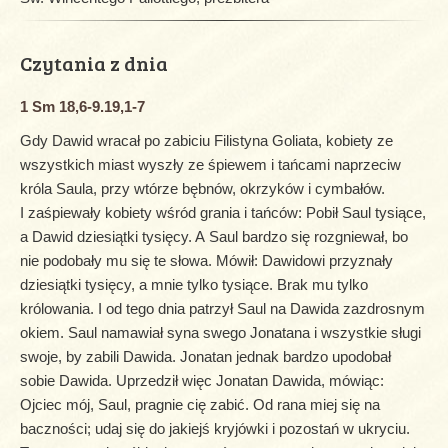
Czytania z dnia
1 Sm 18,6-9.19,1-7
Gdy Dawid wracał po zabiciu Filistyna Goliata, kobiety ze
wszystkich miast wyszły ze śpiewem i tańcami naprzeciw
króla Saula, przy wtórze bębnów, okrzyków i cymbałów.
I zaśpiewały kobiety wśród grania i tańców: Pobił Saul tysiące,
a Dawid dziesiątki tysięcy. A Saul bardzo się rozgniewał, bo
nie podobały mu się te słowa. Mówił: Dawidowi przyznały
dziesiątki tysięcy, a mnie tylko tysiące. Brak mu tylko
królowania. I od tego dnia patrzył Saul na Dawida zazdrosnym
okiem. Saul namawiał syna swego Jonatana i wszystkie sługi
swoje, by zabili Dawida. Jonatan jednak bardzo upodobał
sobie Dawida. Uprzedził więc Jonatan Dawida, mówiąc:
Ojciec mój, Saul, pragnie cię zabić. Od rana miej się na
baczności; udaj się do jakiejś kryjówki i pozostań w ukryciu.