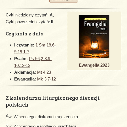
Cykl niedzielny czytań:
A
,
Cykl powszedni czytań:
II
Czytania z dnia
I czytanie:
1 Sm 18,6-
9.19,1-7
Psalm:
Ps 56,2-3.9-
Ewangelia 2023
10.12-13
Aklamacja:
Mt 4,23
Ewangelia:
Mk 3,7-12
Z kalendarza liturgicznego diecezji
polskich
Św. Wincentego, diakona i męczennika
Św. Wincentego Pallottiego, prezbitera