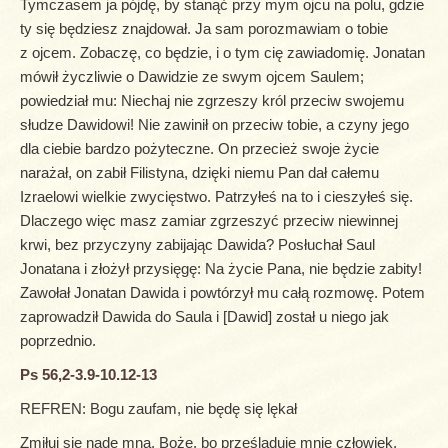
Tymczasem ja pójdę, by stanąć przy mym ojcu na polu, gdzie
ty się będziesz znajdował. Ja sam porozmawiam o tobie
z ojcem. Zobaczę, co będzie, i o tym cię zawiadomię. Jonatan
mówił życzliwie o Dawidzie ze swym ojcem Saulem;
powiedział mu: Niechaj nie zgrzeszy król przeciw swojemu
słudze Dawidowi! Nie zawinił on przeciw tobie, a czyny jego
dla ciebie bardzo pożyteczne. On przecież swoje życie
narażał, on zabił Filistyna, dzięki niemu Pan dał całemu
Izraelowi wielkie zwycięstwo. Patrzyłeś na to i cieszyłeś się.
Dlaczego więc masz zamiar zgrzeszyć przeciw niewinnej
krwi, bez przyczyny zabijając Dawida? Posłuchał Saul
Jonatana i złożył przysięgę: Na życie Pana, nie będzie zabity!
Zawołał Jonatan Dawida i powtórzył mu całą rozmowę. Potem
zaprowadził Dawida do Saula i [Dawid] został u niego jak
poprzednio.
Ps 56,2-3.9-10.12-13
REFREN: Bogu zaufam, nie będę się lękał
Zmiłuj się nade mną, Boże, bo prześladuje mnie człowiek,