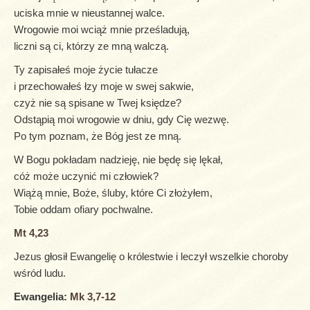
uciska mnie w nieustannej walce.
Wrogowie moi wciąż mnie prześladują,
liczni są ci, którzy ze mną walczą.
Ty zapisałeś moje życie tułacze
i przechowałeś łzy moje w swej sakwie,
czyż nie są spisane w Twej księdze?
Odstąpią moi wrogowie w dniu, gdy Cię wezwę.
Po tym poznam, że Bóg jest ze mną.
W Bogu pokładam nadzieję, nie będę się lękał,
cóż może uczynić mi człowiek?
Wiążą mnie, Boże, śluby, które Ci złożyłem,
Tobie oddam ofiary pochwalne.
Mt 4,23
Jezus głosił Ewangelię o królestwie i leczył wszelkie choroby
wśród ludu.
Ewangelia:
Mk 3,7-12