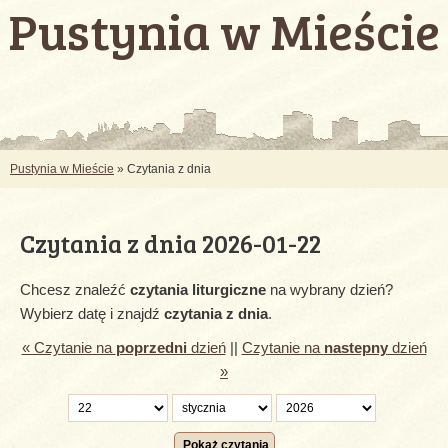
Pustynia w Mieście
Pustynia w Mieście
» Czytania z dnia
Czytania z dnia 2026-01-22
Chcesz znaleźć
czytania liturgiczne
na wybrany dzień?
Wybierz datę i znajdź
czytania z dnia
.
« Czytanie na
poprzedni
dzień
||
Czytanie na
nastepny
dzień
»