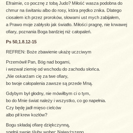
Efraimie, co pocznę z tobą Judo? Miłość wasza podobna do
chmur na świtaniu albo do rosy, która prędko znika. Dlatego
ciosałem ich przez proroków, słowami ust mych zabijałem,
a Prawo moje zabłysło jak światło. Miłości pragnę, nie krwawej
ofiary, poznania Boga bardziej niż całopaleń.
Ps 50,1.8.12-15
REFREN: Boże zbawienie ukażę uczciwym
Przemówił Pan, Bóg nad bogami,
i wezwał ziemię od wschodu do zachodu słońca.
„Nie oskarżam cię za twe ofiary,
bo twoje całopalenia zawsze są przede Mną.
Gdybym był głodny, nie mówiłbym ci o tym,
bo do Mnie świat należy i wszystko, co go napełnia.
Czy będę jadł mięso cielców
albo pił krew kozłów?
Bogu składaj ofiarę dziękczynną,
spełnij swoje śluby wobec Najwyższego.