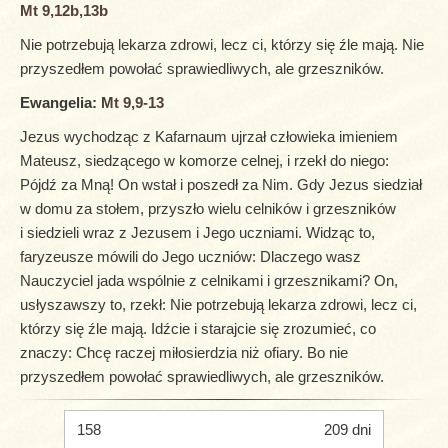
Mt 9,12b,13b
Nie potrzebują lekarza zdrowi, lecz ci, którzy się źle mają. Nie
przyszedłem powołać sprawiedliwych, ale grzeszników.
Ewangelia:
Mt 9,9-13
Jezus wychodząc z Kafarnaum ujrzał człowieka imieniem
Mateusz, siedzącego w komorze celnej, i rzekł do niego:
Pójdź za Mną! On wstał i poszedł za Nim. Gdy Jezus siedział
w domu za stołem, przyszło wielu celników i grzeszników
i siedzieli wraz z Jezusem i Jego uczniami. Widząc to,
faryzeusze mówili do Jego uczniów: Dlaczego wasz
Nauczyciel jada wspólnie z celnikami i grzesznikami? On,
usłyszawszy to, rzekł: Nie potrzebują lekarza zdrowi, lecz ci,
którzy się źle mają. Idźcie i starajcie się zrozumieć, co
znaczy: Chcę raczej miłosierdzia niż ofiary. Bo nie
przyszedłem powołać sprawiedliwych, ale grzeszników.
158
209 dni