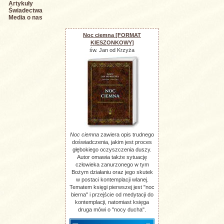
Artykuły
Świadectwa
Media o nas
Noc ciemna [FORMAT
KIESZONKOWY]
św. Jan od Krzyża
Noc ciemna
zawiera opis trudnego
doświadczenia, jakim jest proces
głębokiego oczyszczenia duszy.
Autor omawia także sytuację
człowieka zanurzonego w tym
Bożym działaniu oraz jego skutek
w postaci kontemplacji wlanej.
Tematem księgi pierwszej jest "noc
bierna" i przejście od medytacji do
kontemplacji, natomiast księga
druga mówi o "nocy ducha".