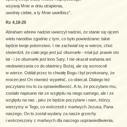
wzywaj Mnie w dniu utrapienia,
uwolnię ciebie, a ty Mnie uwielbisz”.
Rz 4,18-25
Abraham wbrew nadziei uwierzył nadziei, że stanie się ojcem
wielu narodów zgodnie z tym, co było powiedziane: takie
będzie twoje potomstwo. I nie zachwiał się w wierze, choć
stwierdził, że ciało jego jest już obumarłe - miał już prawie sto
lat - i że obumarłe jest łono Sary. I nie okazał wahania ani
niedowierzania co do obietnicy Bożej, ale się wzmocnił
w wierze. Oddał przez to chwałę Bogu i był przekonany, że
mocen jest On również wypełnić, co obiecał. Dlatego też
poczytano mu to za sprawiedliwość. A to, że poczytano mu,
zostało napisane nie ze względu na niego samego, ale i ze
względu na nas , jako że będzie poczytane i nam, którzy
wierzymy w Tego, co wskrzesił z martwych Jezusa, Pana
naszego. On to został wydany za nasze grzechy
i wskrzeszony z martwych dla naszego usprawiedliwienia.