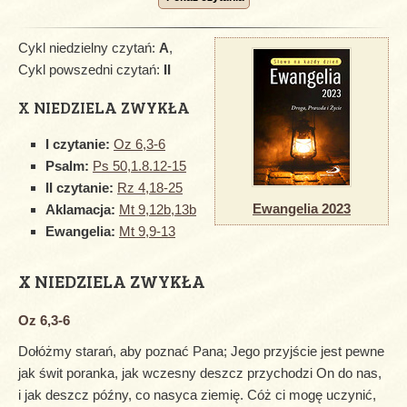
Cykl niedzielny czytań:
A
,
Cykl powszedni czytań:
II
X NIEDZIELA ZWYKŁA
I czytanie:
Oz 6,3-6
Psalm:
Ps 50,1.8.12-15
II czytanie:
Rz 4,18-25
Ewangelia 2023
Aklamacja:
Mt 9,12b,13b
Ewangelia:
Mt 9,9-13
X NIEDZIELA ZWYKŁA
Oz 6,3-6
Dołóżmy starań, aby poznać Pana; Jego przyjście jest pewne
jak świt poranka, jak wczesny deszcz przychodzi On do nas,
i jak deszcz późny, co nasyca ziemię. Cóż ci mogę uczynić,