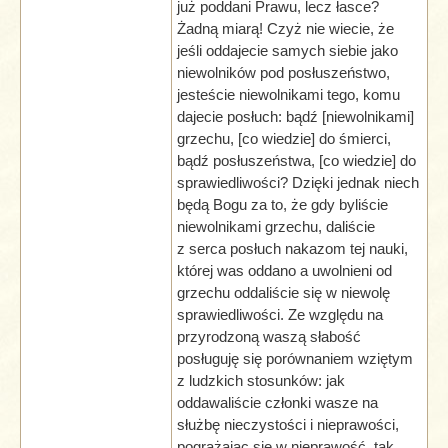
już poddani Prawu, lecz łasce?
Żadną miarą! Czyż nie wiecie, że
jeśli oddajecie samych siebie jako
niewolników pod posłuszeństwo,
jesteście niewolnikami tego, komu
dajecie posłuch: bądź [niewolnikami]
grzechu, [co wiedzie] do śmierci,
bądź posłuszeństwa, [co wiedzie] do
sprawiedliwości? Dzięki jednak niech
będą Bogu za to, że gdy byliście
niewolnikami grzechu, daliście
z serca posłuch nakazom tej nauki,
której was oddano a uwolnieni od
grzechu oddaliście się w niewolę
sprawiedliwości. Ze względu na
przyrodzoną waszą słabość
posługuję się porównaniem wziętym
z ludzkich stosunków: jak
oddawaliście członki wasze na
służbę nieczystości i nieprawości,
pogrążając się w nieprawość, tak