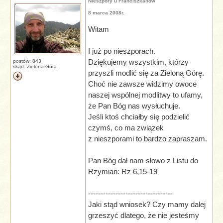
Nieszpory u Franciszkanów
8 marca 2008r.
Witam
I już po nieszporach.
Dziękujemy wszystkim, którzy
postów: 843
skąd: Zielona Góra
przyszli modlić się za Zieloną Górę.
Choć nie zawsze widzimy owoce
naszej wspólnej modlitwy to ufamy,
że Pan Bóg nas wysłuchuje.
Jeśli ktoś chciałby się podzielić
czymś, co ma związek
z nieszporami to bardzo zapraszam.
Pan Bóg dał nam słowo z Listu do
Rzymian: Rz 6,15-19
----------------------------------
Jaki stąd wniosek? Czy mamy dalej
grzeszyć dlatego, że nie jesteśmy