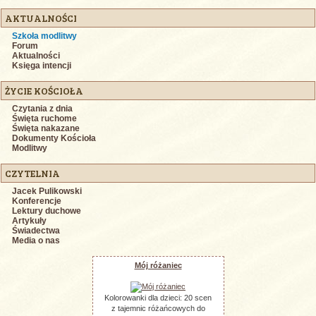
AKTUALNOŚCI
Szkoła modlitwy
Forum
Aktualności
Księga intencji
ŻYCIE KOŚCIOŁA
Czytania z dnia
Święta ruchome
Święta nakazane
Dokumenty Kościoła
Modlitwy
CZYTELNIA
Jacek Pulikowski
Konferencje
Lektury duchowe
Artykuły
Świadectwa
Media o nas
Mój różaniec
Kolorowanki dla dzieci: 20 scen
z tajemnic różańcowych do