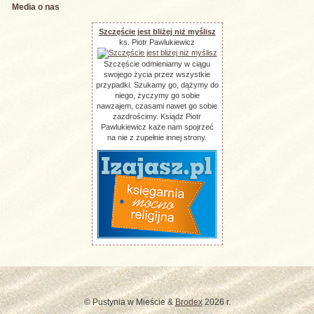
Media o nas
Szczęście jest bliżej niż myślisz
ks. Piotr Pawlukiewicz
Szczęście odmieniamy w ciągu
swojego życia przez wszystkie
przypadki. Szukamy go, dążymy do
niego, życzymy go sobie
nawzajem, czasami nawet go sobie
zazdrościmy. Ksiądz Piotr
Pawlukiewicz każe nam spojrzeć
na nie z zupełnie innej strony.
© Pustynia w Mieście &
Brodex
2026 r.