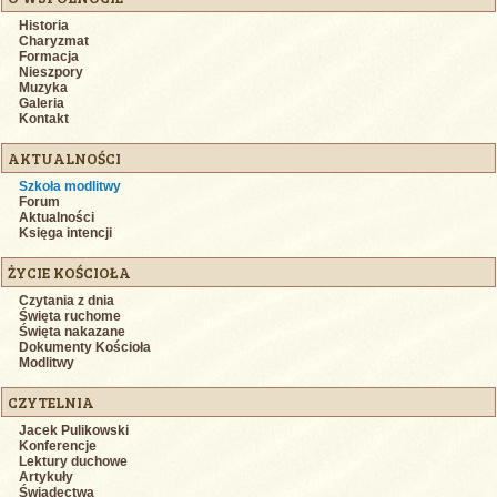
Historia
Charyzmat
Formacja
Nieszpory
Muzyka
Galeria
Kontakt
AKTUALNOŚCI
Szkoła modlitwy
Forum
Aktualności
Księga intencji
ŻYCIE KOŚCIOŁA
Czytania z dnia
Święta ruchome
Święta nakazane
Dokumenty Kościoła
Modlitwy
CZYTELNIA
Jacek Pulikowski
Konferencje
Lektury duchowe
Artykuły
Świadectwa