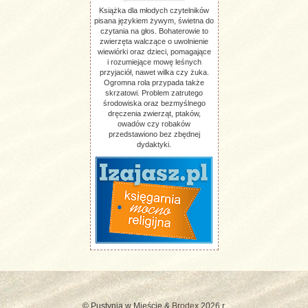
Książka dla młodych czytelników
pisana językiem żywym, świetna do
czytania na głos. Bohaterowie to
zwierzęta walczące o uwolnienie
wiewiórki oraz dzieci, pomagające
i rozumiejące mowę leśnych
przyjaciół, nawet wilka czy żuka.
Ogromna rola przypada także
skrzatowi. Problem zatrutego
środowiska oraz bezmyślnego
dręczenia zwierząt, ptaków,
owadów czy robaków
przedstawiono bez zbędnej
dydaktyki.
© Pustynia w Mieście &
Brodex
2026 r.